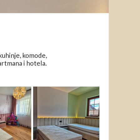
 kuhinje, komode,
artmana i hotela.